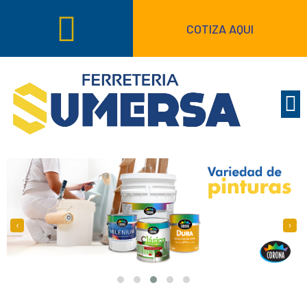
COTIZA AQUI
‹
›